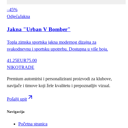
–
45
%
Odjeća
Jakna
Jakna "Urban V Bomber"
Topla zimska sportska jakna modernog dizajna za
svakodnevnu i sportsku upotrebu. Dostupna u više boja.
41.25
EUR
75.00
NIKO
TRADE
Premium automirisi i personalizirani proizvodi za klubove,
navijače i timove koji žele kvalitetu i prepoznatljiv vizual.
Pošalji upit
Navigacija
Početna stranica