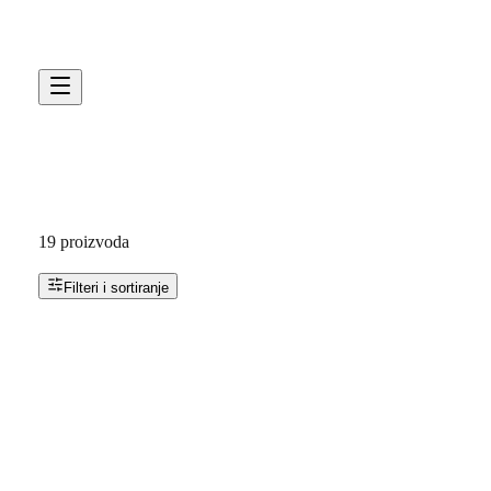
Podkategorija:
Sve podkategorije
Sortiraj
:
Naziv: A–Ž
19
proizvoda
Filteri i sortiranje