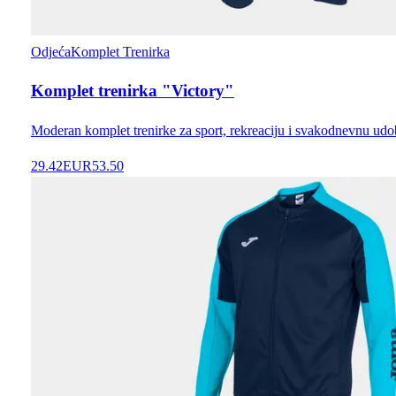
Odjeća
Komplet Trenirka
Komplet trenirka "Victory"
Moderan komplet trenirke za sport, rekreaciju i svakodnevnu udo
29.42
EUR
53.50