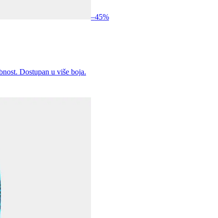
–
45
%
bnost. Dostupan u više boja.