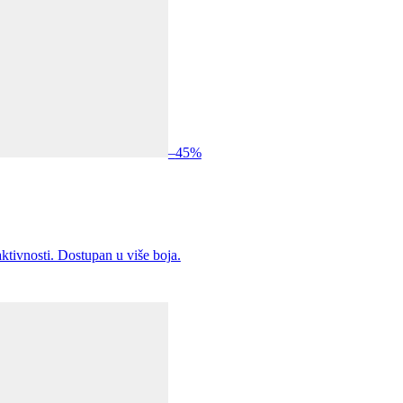
–
45
%
aktivnosti. Dostupan u više boja.