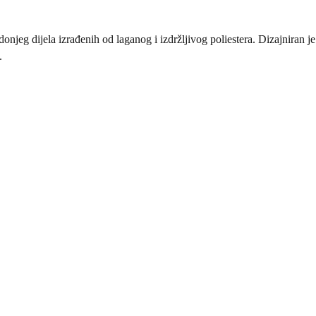
onjeg dijela izrađenih od laganog i izdržljivog poliestera. Dizajniran j
.