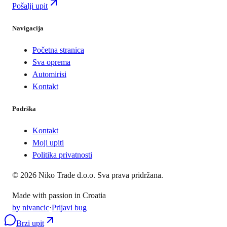
Pošalji upit
Navigacija
Početna stranica
Sva oprema
Automirisi
Kontakt
Podrška
Kontakt
Moji upiti
Politika privatnosti
©
2026
Niko Trade d.o.o. Sva prava pridržana.
Made with passion in Croatia
by nivancic
·
Prijavi bug
Brzi upit