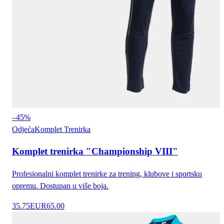
–
45
%
Odjeća
Komplet Trenirka
Komplet trenirka "Championship VIII"
Profesionalni komplet trenirke za trening, klubove i sportsku
opremu. Dostupan u više boja.
35.75
EUR
65.00