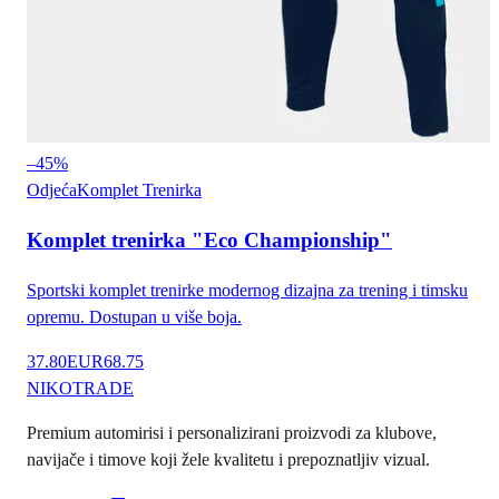
–
45
%
Odjeća
Komplet Trenirka
Komplet trenirka "Eco Championship"
Sportski komplet trenirke modernog dizajna za trening i timsku
opremu. Dostupan u više boja.
37.80
EUR
68.75
NIKO
TRADE
Premium automirisi i personalizirani proizvodi za klubove,
navijače i timove koji žele kvalitetu i prepoznatljiv vizual.